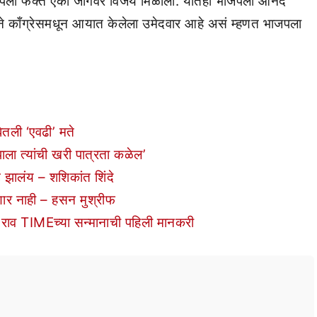
भाजपला फक्त एका जागेवर विजय मिळाला. यातही भाजपला आनंद
ने काँग्रेसमधून आयात केलेला उमेदवार आहे असं म्हणत भाजपला
तली ‘एवढी’ मते
ला त्यांची खरी पात्रता कळेल’
 झालंय – शशिकांत शिंदे
णार नाही – हसन मुश्रीफ
 राव TIMEच्या सन्मानाची पहिली मानकरी