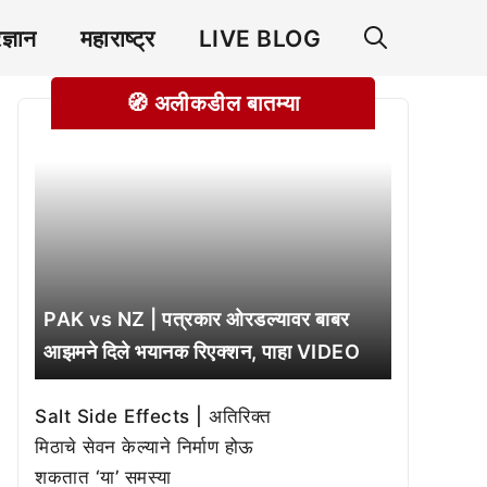
रज्ञान
महाराष्ट्र
LIVE BLOG
🧭 अलीकडील बातम्या
PAK vs NZ | पत्रकार ओरडल्यावर बाबर
आझमने दिले भयानक रिएक्शन, पाहा VIDEO
Salt Side Effects | अतिरिक्त
मिठाचे सेवन केल्याने निर्माण होऊ
शकतात ‘या’ समस्या