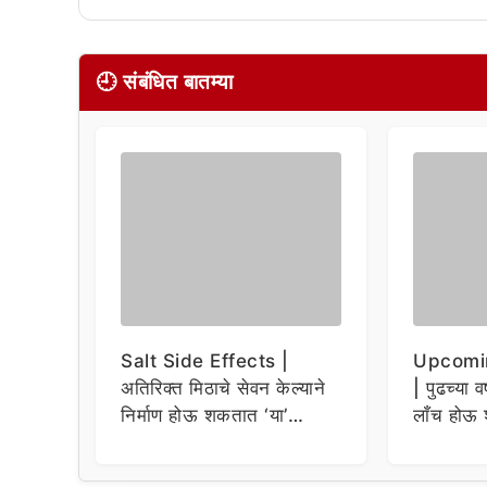
🕘 संबंधित बातम्या
Salt Side Effects |
Upcomi
अतिरिक्त मिठाचे सेवन केल्याने
| पुढच्या व
निर्माण होऊ शकतात ‘या’
लाँच होऊ 
समस्या
धमाकेदार 