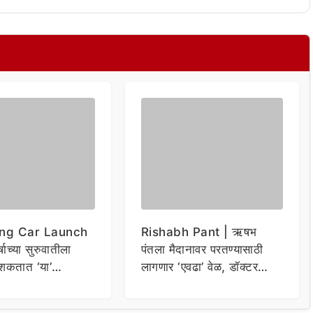
ng Car Launch
Rishabh Pant | ऋषभ
र्षाच्या सुरुवातीला
पंतला मैदानावर परतण्यासाठी
शकतात ‘या’
लागणार ‘एवढा’ वेळ, डॉक्टर
कार
म्हणाले…