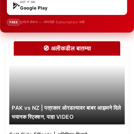
GET IT ON
Google Play
पूर्णपणे मोफत — कोणतेही Subscription नाही
FREE
🧭 अलीकडील बातम्या
PAK vs NZ | पत्रकार ओरडल्यावर बाबर आझमने दिले
भयानक रिएक्शन, पाहा VIDEO