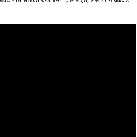
ोविड -19 संशयित रुग्ण भरती झाले आहेत, असे डॉ. गायकवाड