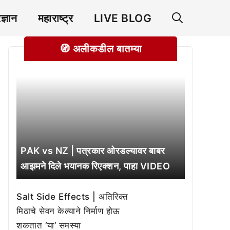
रज्ञान
महाराष्ट्र
LIVE BLOG
🧭 अलीकडील बातम्या
PAK vs NZ | पत्रकार ओरडल्यावर बाबर
आझमने दिले भयानक रिएक्शन, पाहा VIDEO
Salt Side Effects | अतिरिक्त
मिठाचे सेवन केल्याने निर्माण होऊ
शकतात ‘या’ समस्या