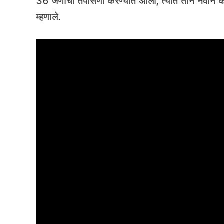
36 जणांची तपासणी करण्यात आली, त्यात तीन नवीन क
म्हणाले.