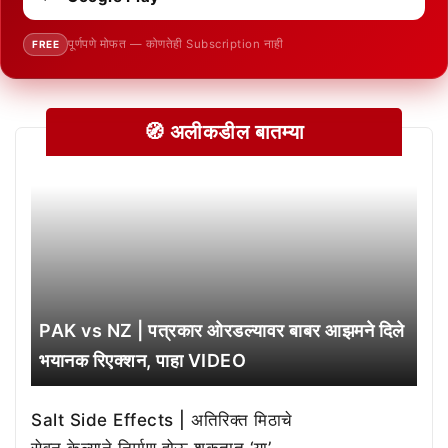
पूर्णपणे मोफत — कोणतेही Subscription नाही
FREE
🧭 अलीकडील बातम्या
PAK vs NZ | पत्रकार ओरडल्यावर बाबर आझमने दिले
भयानक रिएक्शन, पाहा VIDEO
Salt Side Effects | अतिरिक्त मिठाचे
सेवन केल्याने निर्माण होऊ शकतात ‘या’