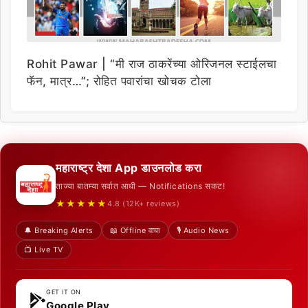
Rohit Pawar | “मी राज ठाकरेंच्या ओरिजनल स्टाईलचा
फॅन, मात्र…”; रोहित पवारांचा खोचक टोला
महाराष्ट्र देशा App डाउनलोड करा
ताज्या बातम्या सर्वात आधी — Notifications सकट!
★★★★★
4.8 (12K+ reviews)
🔔 Breaking Alerts
📖 Offline वाचा
🎙️ Audio News
📺 Live TV
GET IT ON
Google Play