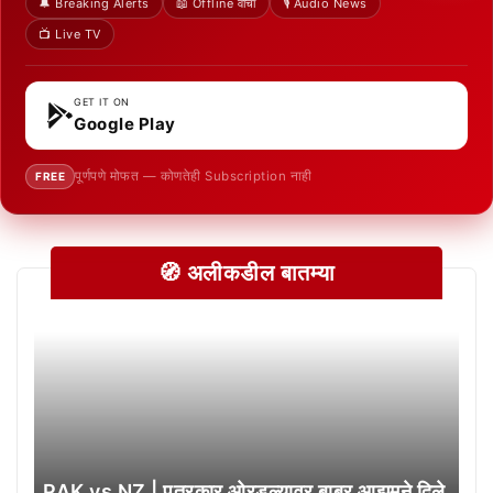
🔔 Breaking Alerts
📖 Offline वाचा
🎙️ Audio News
📺 Live TV
GET IT ON
Google Play
पूर्णपणे मोफत — कोणतेही Subscription नाही
FREE
🧭 अलीकडील बातम्या
PAK vs NZ | पत्रकार ओरडल्यावर बाबर आझमने दिले